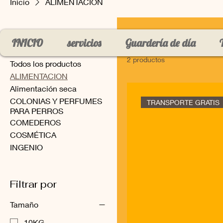
Inicio
ALIMENTACION
Explorar por
ALIMENTAC
INICIO
servicios
Guardería de día
2 productos
Todos los productos
ALIMENTACION
Alimentación seca
COLONIAS Y PERFUMES
TRANSPORTE GRATIS
PARA PERROS
COMEDEROS
COSMÉTICA
INGENIO
Filtrar por
Tamaño
10KG