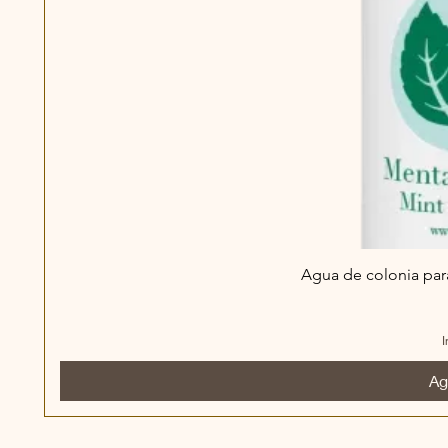
Agua de colonia par
I
Ag