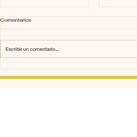
Comentarios
Escribir un comentario...
Leishmaniosis y parásitos
25% de de
primaverales
semana de